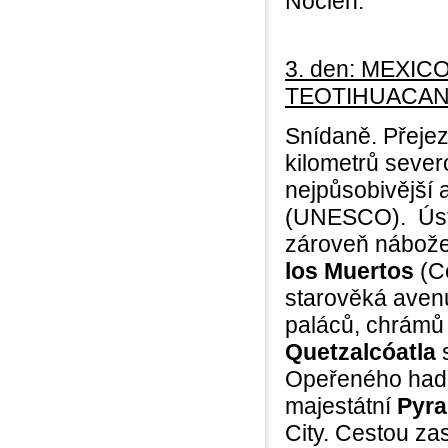
Nocleh.
3. den: MEXIC
TEOTIHUACA
Snídaně. Přejez
kilometrů seve
nejpůsobivější 
(UNESCO). Ústř
zároveň nábože
los Muertos
(Ce
starověká aven
paláců, chrámů 
Quetzalcóatla
s
Opeřeného had
majestátní
Pyra
City. Cestou z