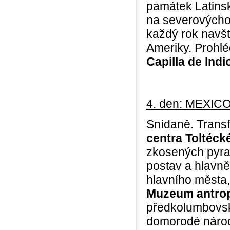
památek Latins
na severovýchod
každý rok navští
Ameriky. Prohl
Capilla de Indi
4. den: MEXI
Snídaně. Trans
centra Toltécké
zkosených pyra
postav a hlavn
hlavního města,
Muzeum antrop
předkolumbovské
domorodé národ