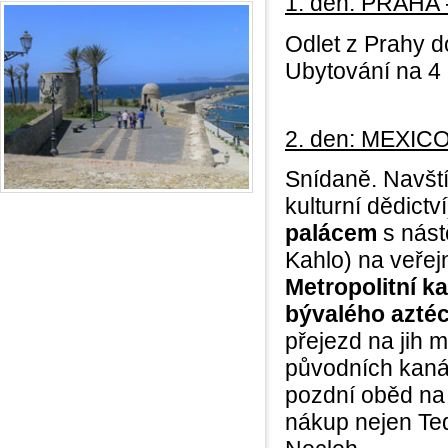
1. den: PRAH
Odlet z Prahy d
Ubytování na 4 
2. den: MEXI
Snídaně. Navšt
kulturní dědict
palácem
s nást
Kahlo) na veře
Metropolitní k
bývalého azté
přejezd na jih m
původních kaná
pozdní oběd na 
nákup nejen Teq