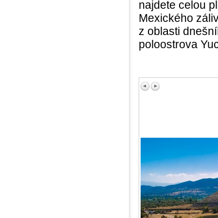
najdete celou p
Mexického záliv
z oblasti dnešn
poloostrova Yuc