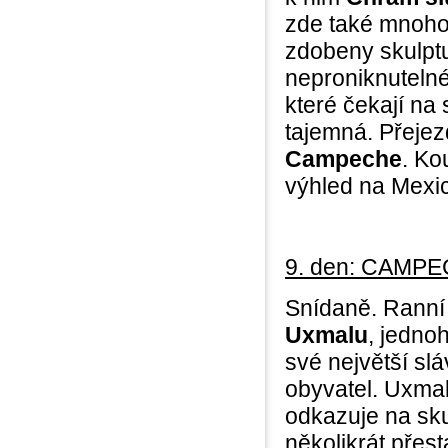
zde také mnoho
zdobeny skulptu
neproniknutelné
které čekají na
tajemná. Přeje
Campeche
. Ko
výhled na Mexic
9. den: CAMPE
Snídaně. Ranní
Uxmalu
, jedno
své největší slá
obyvatel. Uxmal
odkazuje na sku
několikrát přes