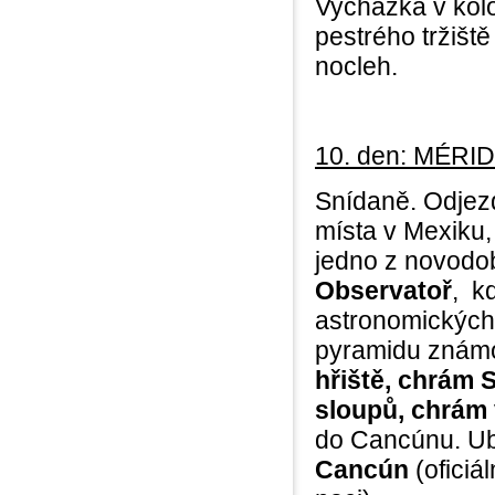
Vycházka v kolo
pestrého tržiště
nocleh.
10. den: MÉRI
Snídaně. Odje
místa v Mexiku
jedno z novodob
Observatoř
, k
astronomických 
pyramidu známo
hřiště, chrám S
sloupů, chrám 
do Cancúnu. Uby
Cancún
(oficiá