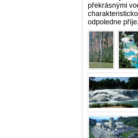
překrásnými v
charakteristick
odpoledne příje