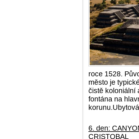
roce 1528. Pův
město je typic
čistě koloniální
fontána na hla
korunu.Ubytován
6. den: CANY
CRISTOBAL